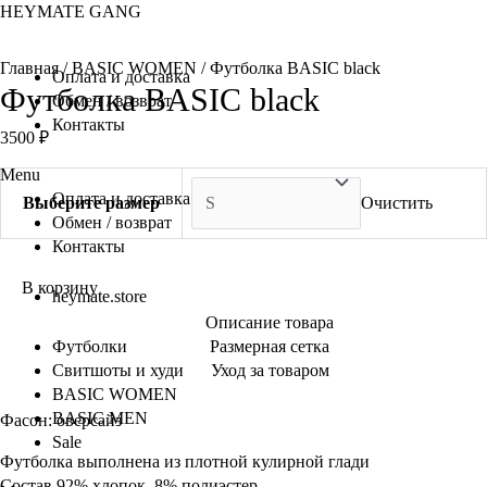
Перейти
HEYMATE GANG
к
содержимому
Главная
/
BASIC WOMEN
/ Футболка BASIC black
Оплата и доставка
Футболка BASIC black
Обмен / возврат
Контакты
3500
₽
Menu
Оплата и доставка
Выберите размер
Очистить
Обмен / возврат
Контакты
В корзину
heymate.store
Описание товара
Футболки
Размерная сетка
Свитшоты и худи
Уход за товаром
BASIC WOMEN
BASIC MEN
Фасон: оверсайз
Sale
Футболка выполнена из плотной кулирной глади
Состав 92% хлопок, 8% полиэстер