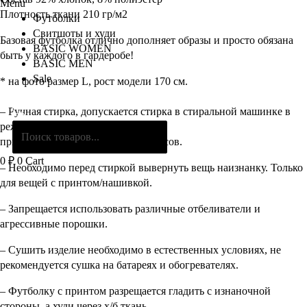
Menu
Плотность ткани 210 гр/м2
Футболки
Свитшоты и худи
Базовая футболка отлично дополняет образы и просто обязана
BASIC WOMEN
быть у каждого в гардеробе!
BASIC MEN
Sale
* на фото размер L, рост модели 170 см.
Поиск
– Ручная стирка, допускается стирка в стиральной машинке в
товаров
режиме “Деликатная стирка”
при температуре не выше 30 градусов.
0
₽
0
Cart
– Необходимо перед стиркой вывернуть вещь наизнанку. Только
для вещей с принтом/нашивкой.
– Запрещается использовать различные отбеливатели и
агрессивные порошки.
– Сушить изделие необходимо в естественных условиях, не
рекомендуется сушка на батареях и обогревателях.
– Футболку с принтом разрещается гладить с изнаночной
стороны, а худи через х/б ткань.