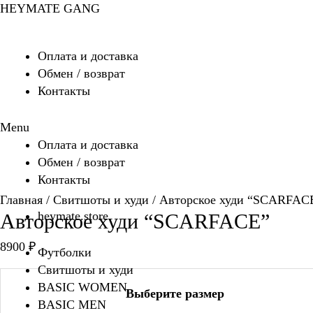
Перейти
HEYMATE GANG
к
содержимому
Оплата и доставка
Обмен / возврат
Контакты
Menu
Оплата и доставка
Обмен / возврат
Контакты
Главная
/
Свитшоты и худи
/ Авторское худи “SCARFAC
heymate.store
Авторское худи “SCARFACE”
8900
₽
Футболки
Свитшоты и худи
BASIC WOMEN
Выберите размер
BASIC MEN