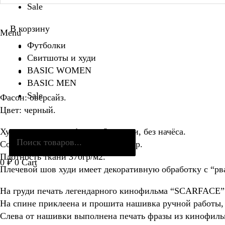
Sale
В корзину
Menu
Футболки
Свитшоты и худи
BASIC WOMEN
BASIC MEN
Sale
Фасон: оверсайз.
Цвет: черный.
Поиск
Худи выполнен из футера 3х нитки, без начёса.
товаров
Состав 80% хлопок, 20% полиэстер.
Плотность ткани 370гр/м2.
0
₽
0
Cart
Плечевой шов худи имеет декоративную обработку с “р
На груди печать легендарного кинофильма “SCARFACE”
На спине приклеена и прошита нашивка ручной работы,
Слева от нашивки выполнена печать фразы из кинофи