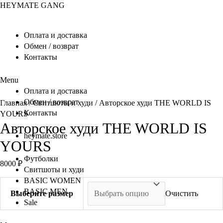
Перейти
HEYMATE GANG
к
содержимому
Оплата и доставка
Обмен / возврат
Контакты
Menu
Оплата и доставка
Обмен / возврат
Главная
/
Свитшоты и худи
/ Авторское худи THE WORLD IS
Контакты
YOURS
Авторское худи THE WORLD IS
heymate.store
YOURS
Футболки
8000
₽
Свитшоты и худи
BASIC WOMEN
BASIC MEN
Выберите размер
Очистить
Sale