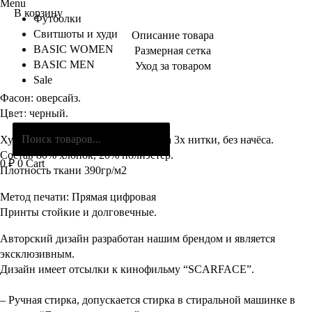
Menu
В корзину
Футболки
Свитшоты и худи
Описание товара
BASIC WOMEN
Размерная сетка
BASIC MEN
Уход за товаром
Sale
Фасон: оверсайз.
Поиск
Цвет: черный.
товаров
Худи выполнен из плотного футера 3х нитки, без начёса.
Состав 80% хлопок, 20% полиэстер.
0
₽
0
Cart
Плотность ткани 390гр/м2
Метод печати: Прямая цифровая
Принты стойкие и долговечные.
Авторский дизайн разработан нашим брендом и является
эксклюзивным.
Дизайн имеет отсылки к кинофильму “SCARFACE”.
– Ручная стирка, допускается стирка в стиральной машинке в