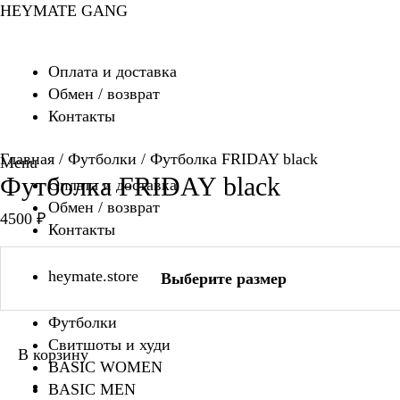
Перейти
HEYMATE GANG
к
содержимому
Оплата и доставка
Обмен / возврат
Контакты
Главная
/
Футболки
/ Футболка FRIDAY black
Menu
Футболка FRIDAY black
Оплата и доставка
Обмен / возврат
4500
₽
Контакты
heymate.store
Выберите размер
Футболки
Свитшоты и худи
В корзину
BASIC WOMEN
BASIC MEN