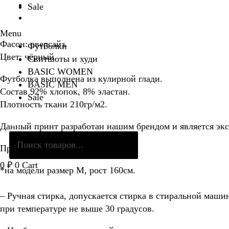
Sale
Menu
Фасон: оверсайз.
Футболки
Цвет: чёрный.
Свитшоты и худи
BASIC WOMEN
Футболка выполнена из кулирной глади.
BASIC MEN
Состав 92% хлопок, 8% эластан.
Sale
Плотность ткани 210гр/м2.
Поиск
Данный принт разработан нашим брендом и является эк
товаров
Принт стойкий и долговечный.
0
₽
0
Cart
*на модели размер М, рост 160см.
– Ручная стирка, допускается стирка в стиральной маши
при температуре не выше 30 градусов.