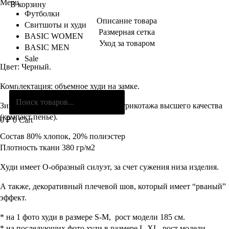
Menu
В корзину
Футболки
Описание товара
Свитшоты и худи
Размерная сетка
BASIC WOMEN
Уход за товаром
BASIC MEN
Sale
Цвет: Черный.
Поиск
Комплектация: объемное худи на замке.
товаров
Зип худи выполнено из турецкого трикотажа высшего качества
(компакт пенье).
0
₽
0
Cart
Состав 80% хлопок, 20% полиэстер
Плотность ткани 380 гр/м2
Худи имеет O-образный силуэт, за счет сужения низа изделия.
А также, декоративный плечевой шов, который имеет “рваный”
эффект.
* на 1 фото худи в размере S-M, рост модели 185 см.
* на последующих фото худи в размере L-XL, рост модели