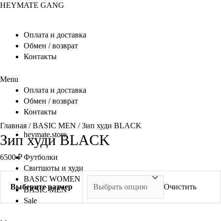
Перейти
HEYMATE GANG
к
содержимому
Оплата и доставка
Обмен / возврат
Контакты
Menu
Оплата и доставка
Обмен / возврат
Контакты
Главная
/
BASIC MEN
/ Зип худи BLACK
heymate.store
Зип худи BLACK
6500
₽
Футболки
Свитшоты и худи
BASIC WOMEN
Выберите размер
Очистить
BASIC MEN
Sale