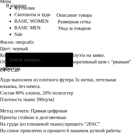
Menu
В корзину
Футболки
Свитшоты и худи
Описание товара
BASIC WOMEN
Размерная сетка
BASIC MEN
Уход за товаром
Sale
Фасон: оверсайз
Поиск
Цвет: черный
товаров
Комплектация: худи О-образного силуэта на замке.
Обработка плечевого шва имеет декоративный шов с “рваным”
эффектом.
0
₽
0
Cart
Худи выполнен из плотного футера 3х нитки, петельная
изнанка, без начеса.
Состав 80% хлопок, 20% полиэстер
Плотность ткани 390гр/м2
Метод печати: Прямая цифровая
Принты стойкие и долговечные.
На груди (из плюшевой ткани) пришито “2PAC”
На спине приклеено и прошито 6 нашивок ручной работы.