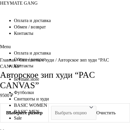
Перейти
HEYMATE GANG
к
содержимому
Оплата и доставка
Обмен / возврат
Контакты
Menu
Оплата и доставка
Обмен / возврат
Главная
/
Свитшоты и худи
/ Авторское зип худи “PAC
Контакты
CANVAS”
Авторское зип худи “PAC
heymate.store
CANVAS”
Футболки
9500
₽
Свитшоты и худи
BASIC WOMEN
BASIC MEN
Выберите размер
Очистить
Sale